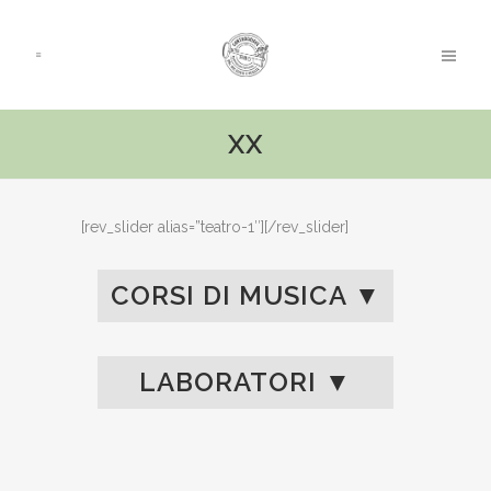
XX
[rev_slider alias=”teatro-1″][/rev_slider]
CORSI DI MUSICA ▼
LABORATORI ▼