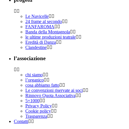
Le Navicelle
24 frame al secondo
FANFAROMA
Banda della Montagnola
le ultime produzioni teatrale
Eredità di Danza
Clandestine
l’associazione
chi siamo
l’organico
cosa abbiamo fatto
Le convenzioni riservate ai soci
Rinnovo Quota Associativa
5×1000
Privacy Policy
Cookie policy
Trasparenza
Contatti