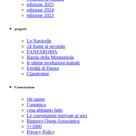
edizione 2025
edizione 2024
edizione 2023
progetti
Le Navicelle
24 frame al secondo
FANFAROMA
Banda della Montagnola
le ultime produzioni teatrale
Eredità di Danza
Clandestine
l’associazione
chi siamo
l’organico
cosa abbiamo fatto
Le convenzioni riservate ai soci
Rinnovo Quota Associativa
5×1000
Privacy Policy