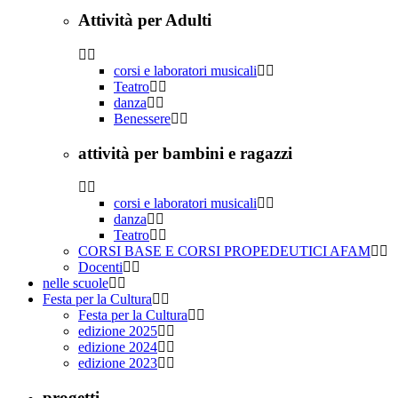
Attività per Adulti
corsi e laboratori musicali
Teatro
danza
Benessere
attività per bambini e ragazzi
corsi e laboratori musicali
danza
Teatro
CORSI BASE E CORSI PROPEDEUTICI AFAM
Docenti
nelle scuole
Festa per la Cultura
Festa per la Cultura
edizione 2025
edizione 2024
edizione 2023
progetti