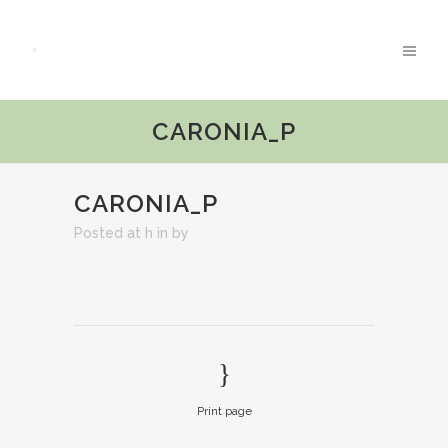
CARONIA_P
CARONIA_P
Posted at h
in
by
Print page