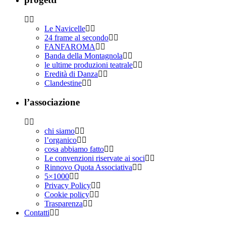
Le Navicelle
24 frame al secondo
FANFAROMA
Banda della Montagnola
le ultime produzioni teatrale
Eredità di Danza
Clandestine
l’associazione
chi siamo
l’organico
cosa abbiamo fatto
Le convenzioni riservate ai soci
Rinnovo Quota Associativa
5×1000
Privacy Policy
Cookie policy
Trasparenza
Contatti