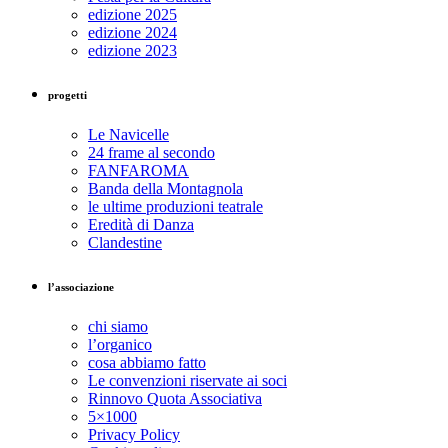
edizione 2025
edizione 2024
edizione 2023
progetti
Le Navicelle
24 frame al secondo
FANFAROMA
Banda della Montagnola
le ultime produzioni teatrale
Eredità di Danza
Clandestine
l’associazione
chi siamo
l’organico
cosa abbiamo fatto
Le convenzioni riservate ai soci
Rinnovo Quota Associativa
5×1000
Privacy Policy