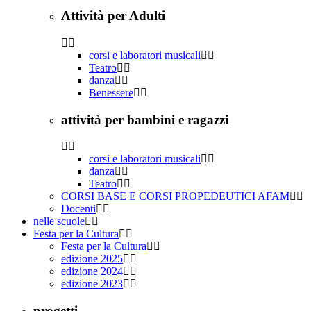
Attività per Adulti
corsi e laboratori musicali
Teatro
danza
Benessere
attività per bambini e ragazzi
corsi e laboratori musicali
danza
Teatro
CORSI BASE E CORSI PROPEDEUTICI AFAM
Docenti
nelle scuole
Festa per la Cultura
Festa per la Cultura
edizione 2025
edizione 2024
edizione 2023
progetti