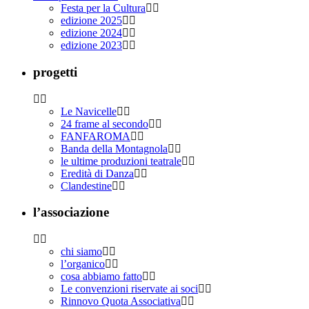
Festa per la Cultura
edizione 2025
edizione 2024
edizione 2023
progetti
Le Navicelle
24 frame al secondo
FANFAROMA
Banda della Montagnola
le ultime produzioni teatrale
Eredità di Danza
Clandestine
l’associazione
chi siamo
l’organico
cosa abbiamo fatto
Le convenzioni riservate ai soci
Rinnovo Quota Associativa