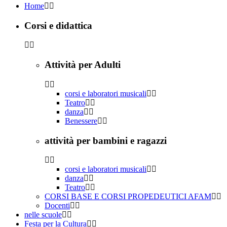
Home
Corsi e didattica
Attività per Adulti
corsi e laboratori musicali
Teatro
danza
Benessere
attività per bambini e ragazzi
corsi e laboratori musicali
danza
Teatro
CORSI BASE E CORSI PROPEDEUTICI AFAM
Docenti
nelle scuole
Festa per la Cultura