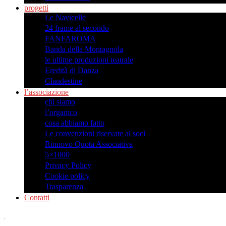
progetti
Le Navicelle
24 frame al secondo
FANFAROMA
Banda della Montagnola
le ultime produzioni teatrale
Eredità di Danza
Clandestine
l’associazione
chi siamo
l’organico
cosa abbiamo fatto
Le convenzioni riservate ai soci
Rinnovo Quota Associativa
5×1000
Privacy Policy
Cookie policy
Trasparenza
Contatti