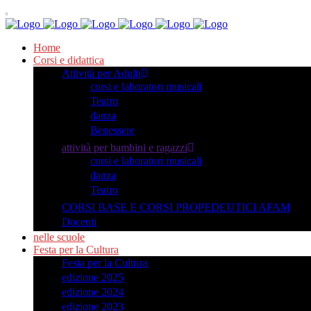
Home
Corsi e didattica
Attività per Adulti
corsi e laboratori musicali
Teatro
danza
Benessere
attività per bambini e ragazzi
corsi e laboratori musicali
danza
Teatro
CORSI BASE E CORSI PROPEDEUTICI AFAM
Docenti
nelle scuole
Festa per la Cultura
Festa per la Cultura
edizione 2025
edizione 2024
edizione 2023