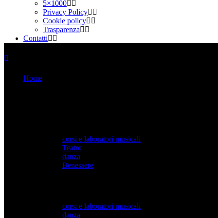
5×1000
Privacy Policy
Cookie policy
Trasparenza
Contatti
Home
Corsi e didattica
Attività per Adulti
corsi e laboratori musicali
Teatro
danza
Benessere
attività per bambini e ragazzi
corsi e laboratori musicali
danza