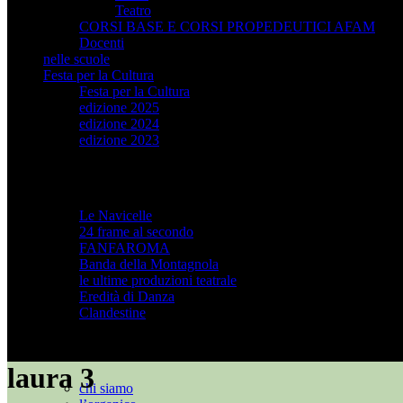
Teatro
CORSI BASE E CORSI PROPEDEUTICI AFAM
Docenti
nelle scuole
Festa per la Cultura
Festa per la Cultura
edizione 2025
edizione 2024
edizione 2023
progetti
Le Navicelle
24 frame al secondo
FANFAROMA
Banda della Montagnola
le ultime produzioni teatrale
Eredità di Danza
Clandestine
l’associazione
laura 3
chi siamo