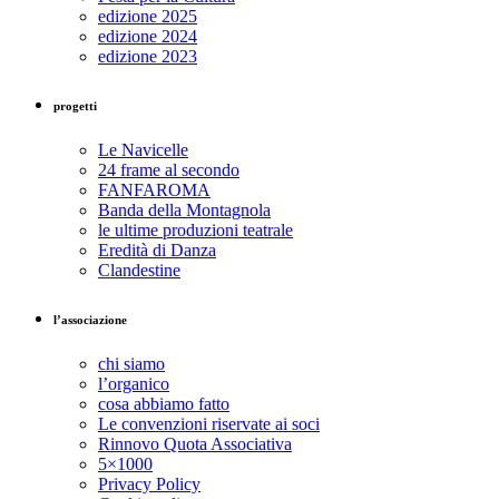
edizione 2025
edizione 2024
edizione 2023
progetti
Le Navicelle
24 frame al secondo
FANFAROMA
Banda della Montagnola
le ultime produzioni teatrale
Eredità di Danza
Clandestine
l’associazione
chi siamo
l’organico
cosa abbiamo fatto
Le convenzioni riservate ai soci
Rinnovo Quota Associativa
5×1000
Privacy Policy