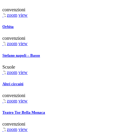
convenzioni
';
zoom
view
Orbita
convenzioni
';
zoom
view
Stefano napoli – Basso
Scuole
';
zoom
view
Altri circuiti
convenzioni
';
zoom
view
Teatro Tor Bella Monaca
convenzioni
';
zoom
view