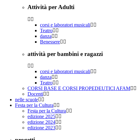
Attività per Adulti
corsi e laboratori musicali
Teatro
danza
Benessere
attività per bambini e ragazzi
corsi e laboratori musicali
danza
Teatro
CORSI BASE E CORSI PROPEDEUTICI AFAM
Docenti
nelle scuole
Festa per la Cultura
Festa per la Cultura
edizione 2025
edizione 2024
edizione 2023
progetti