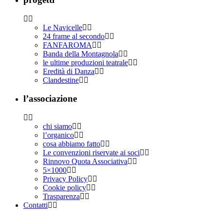
Le Navicelle
24 frame al secondo
FANFAROMA
Banda della Montagnola
le ultime produzioni teatrale
Eredità di Danza
Clandestine
l’associazione
chi siamo
l’organico
cosa abbiamo fatto
Le convenzioni riservate ai soci
Rinnovo Quota Associativa
5×1000
Privacy Policy
Cookie policy
Trasparenza
Contatti