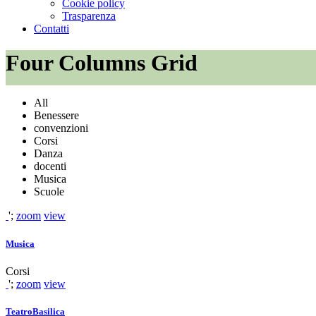
Cookie policy
Trasparenza
Contatti
Four Columns Grid
All
Benessere
convenzioni
Corsi
Danza
docenti
Musica
Scuole
';
zoom
view
Musica
Corsi
';
zoom
view
TeatroBasilica