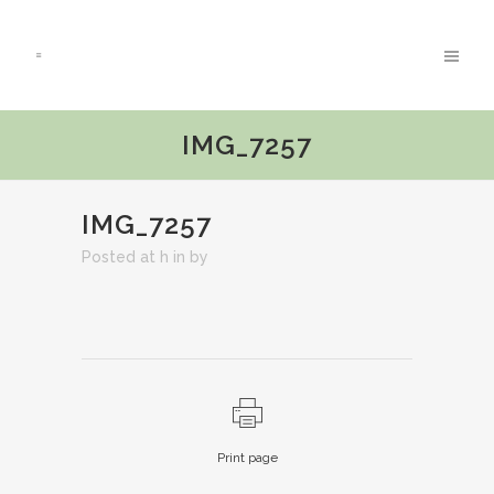
IMG_7257
IMG_7257
Posted at h
in
by
Print page