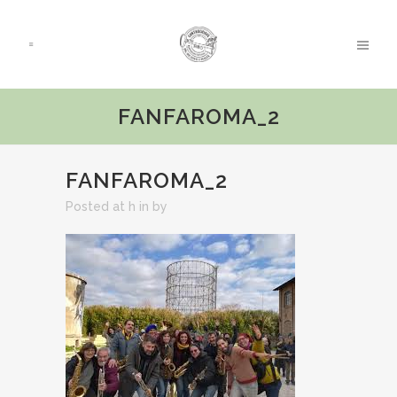
FANFAROMA_2
FANFAROMA_2
Posted at h
in
by