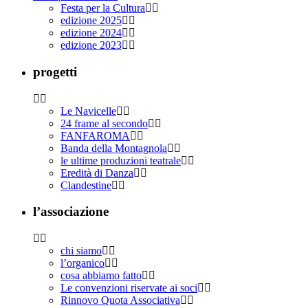
Festa per la Cultura
edizione 2025
edizione 2024
edizione 2023
progetti
Le Navicelle
24 frame al secondo
FANFAROMA
Banda della Montagnola
le ultime produzioni teatrale
Eredità di Danza
Clandestine
l’associazione
chi siamo
l’organico
cosa abbiamo fatto
Le convenzioni riservate ai soci
Rinnovo Quota Associativa