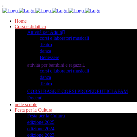
Home
Corsi e didattica
Attività per Adulti
corsi e laboratori musicali
Teatro
danza
Benessere
attività per bambini e ragazzi
corsi e laboratori musicali
danza
Teatro
CORSI BASE E CORSI PROPEDEUTICI AFAM
Docenti
nelle scuole
Festa per la Cultura
Festa per la Cultura
edizione 2025
edizione 2024
edizione 2023