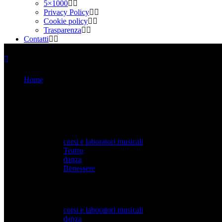
5×1000
Privacy Policy
Cookie policy
Trasparenza
Contatti
Home
Corsi e didattica
Attività per Adulti
corsi e laboratori musicali
Teatro
danza
Benessere
attività per bambini e ragazzi
corsi e laboratori musicali
danza