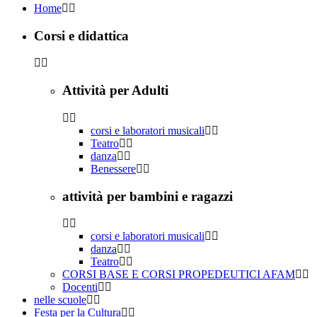
Home
Corsi e didattica
Attività per Adulti
corsi e laboratori musicali
Teatro
danza
Benessere
attività per bambini e ragazzi
corsi e laboratori musicali
danza
Teatro
CORSI BASE E CORSI PROPEDEUTICI AFAM
Docenti
nelle scuole
Festa per la Cultura