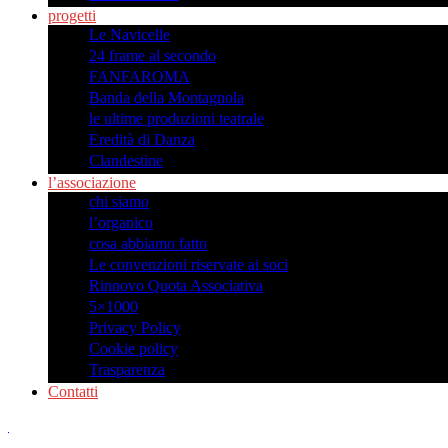
progetti
Le Navicelle
24 frame al secondo
FANFAROMA
Banda della Montagnola
le ultime produzioni teatrale
Eredità di Danza
Clandestine
l’associazione
chi siamo
l’organico
cosa abbiamo fatto
Le convenzioni riservate ai soci
Rinnovo Quota Associativa
5×1000
Privacy Policy
Cookie policy
Trasparenza
Contatti