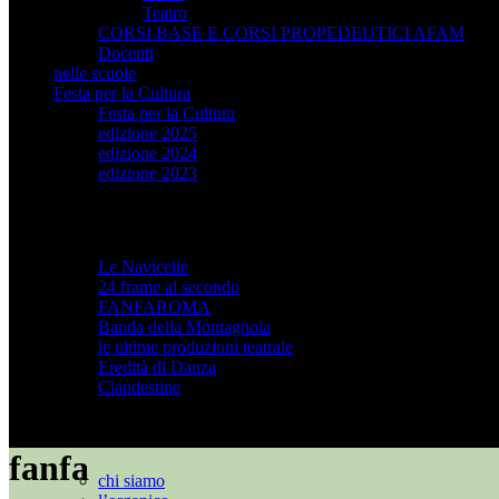
Teatro
CORSI BASE E CORSI PROPEDEUTICI AFAM
Docenti
nelle scuole
Festa per la Cultura
Festa per la Cultura
edizione 2025
edizione 2024
edizione 2023
progetti
Le Navicelle
24 frame al secondo
FANFAROMA
Banda della Montagnola
le ultime produzioni teatrale
Eredità di Danza
Clandestine
l’associazione
fanfa
chi siamo