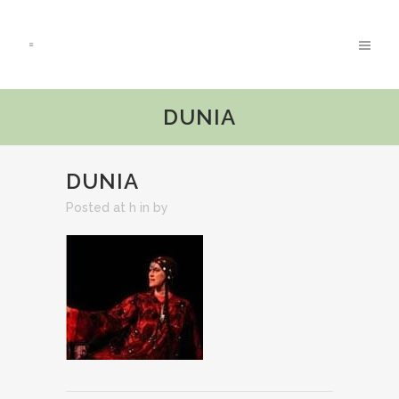
DUNIA
DUNIA
Posted at h
in
by