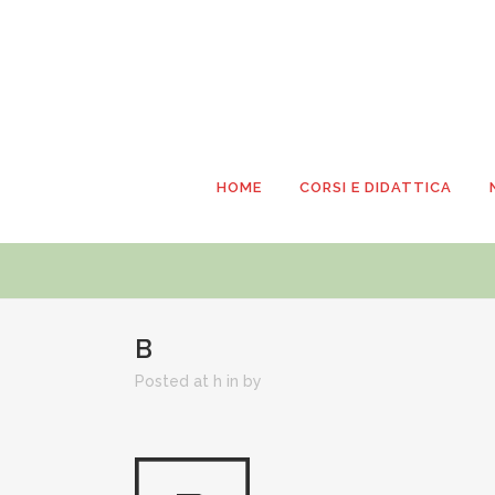
HOME
CORSI E DIDATTICA
B
Posted at h
in
by