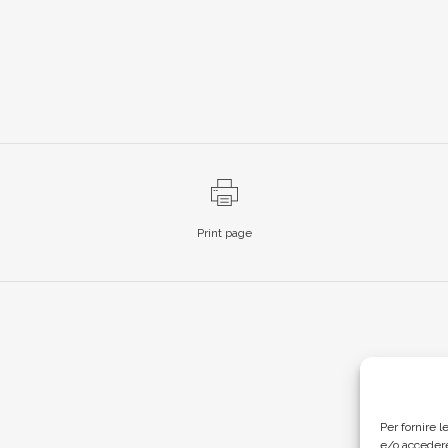
Print page
Per fornire 
e/o accedere