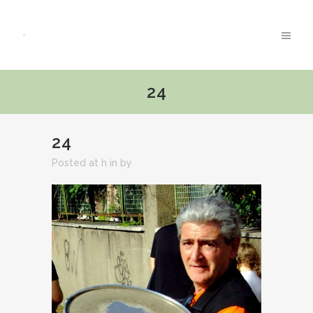
24
24
Posted at h
in
by