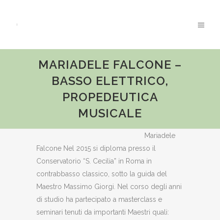
MARIADELE FALCONE –
BASSO ELETTRICO,
PROPEDEUTICA
MUSICALE
Mariadele
Falcone Nel 2015 si diploma presso il
Conservatorio “S. Cecilia” in Roma in
contrabbasso classico, sotto la guida del
Maestro Massimo Giorgi. Nel corso degli anni
di studio ha partecipato a masterclass e
seminari tenuti da importanti Maestri quali: