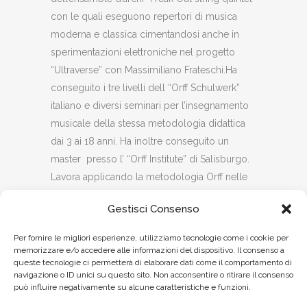
con le quali eseguono repertori di musica
moderna e classica cimentandosi anche in
sperimentazioni elettroniche nel progetto
“Ultraverse” con Massimiliano Frateschi.Ha
conseguito i tre livelli dell “Orff Schulwerk”
italiano e diversi seminari per l’insegnamento
musicale della stessa metodologia didattica
dai 3 ai 18 anni. Ha inoltre conseguito un
master presso l’ “Orff Institute” di Salisburgo.
Lavora applicando la metodologia Orff nelle
scuole dell’infanzia e primarie. Svolge attività
Gestisci Consenso
di propedeutica musicale abitualmente in
scuole pubbliche e private, biblioteche ed
Per fornire le migliori esperienze, utilizziamo tecnologie come i cookie per
eventi culturali.
memorizzare e/o accedere alle informazioni del dispositivo. Il consenso a
queste tecnologie ci permetterà di elaborare dati come il comportamento di
navigazione o ID unici su questo sito. Non acconsentire o ritirare il consenso
può influire negativamente su alcune caratteristiche e funzioni.