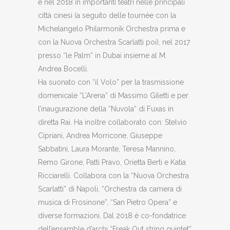
e nel 2018 in importanti teatri nelle principali
città cinesi (a seguito delle tournée con la
Michelangelo Philarmonik Orchestra prima e
con la Nuova Orchestra Scarlatti poi), nel 2017
presso “le Palm” in Dubai insieme al M.
Andrea Bocelli.
Ha suonato con “il Volo” per la trasmissione
domenicale “L’Arena” di Massimo Giletti e per
l’inaugurazione della “Nuvola” di Fuxas in
diretta Rai. Ha inoltre collaborato con: Stelvio
Cipriani, Andrea Morricone, Giuseppe
Sabbatini, Laura Morante, Teresa Mannino,
Remo Girone, Patti Pravo, Orietta Berti e Katia
Ricciarelli. Collabora con la “Nuova Orchestra
Scarlatti” di Napoli, “Orchestra da camera di
musica di Frosinone”, “San Pietro Opera” e
diverse formazioni. Dal 2018 è co-fondatrice
dell’ensamble d’archi “Freak Out string quintet”