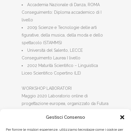
Accademia Nazionale di Danza, ROMA
Conseguimento: Diploma accademico di I
livello
2009 Scienze e Tecnologie delle arti
figurative, della musica, della moda e dello
spettacolo (STAMMS)
Università del Salento, LECCE
Conseguimento Laurea I livello
2002 Maturità Scientifico – Linguistica
Liceo Scientifico Copertino (LE)
WORKSHOP LABORATORI
Maggio 2020 Laboratorio online di
progettazione europea, organizzato da Futura
Europa
Gestisci Consenso
Marzo 2019 La danza movimento terapia
come risorsa per il benessere psicofisico del
Per fornire le migliori esperienze, utilizziamo tecnologie come i cookie per