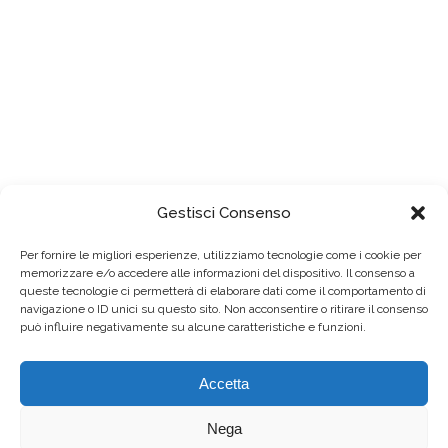
100% FULLY RESPONSIVE
Gestisci Consenso
Per fornire le migliori esperienze, utilizziamo tecnologie come i cookie per
FONT AWESOME ICONS
memorizzare e/o accedere alle informazioni del dispositivo. Il consenso a
queste tecnologie ci permetterà di elaborare dati come il comportamento di
navigazione o ID unici su questo sito. Non acconsentire o ritirare il consenso
può influire negativamente su alcune caratteristiche e funzioni.
100% FULLY RESPONSIVE
Accetta
Nega