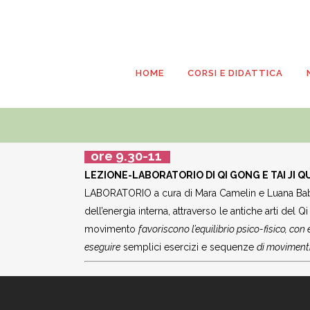
HOME
CORSI E DIDATTICA
ore 9.30-11
LEZIONE-LABORATORIO DI QI GONG E TAI JI 
LABORATORIO a cura di Mara Camelin e Luana Babus
dell’energia interna, attraverso le antiche arti de
movimento
favoriscono l’equilibrio psico-fisico, con
eseguire
semplici esercizi e sequenze
di movimenti