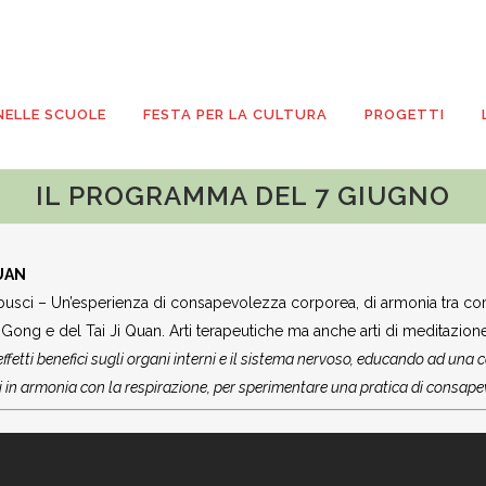
NELLE SCUOLE
FESTA PER LA CULTURA
PROGETTI
IL PROGRAMMA DEL 7 GIUGNO
QUAN
ci – Un’esperienza di consapevolezza corporea, di armonia tra corpo 
l Qi Gong e del Tai Ji Quan. Arti terapeutiche ma anche arti di meditaz
 effetti benefici sugli organi interni e il sistema nervoso, educando ad una 
 in armonia con la respirazione, per sperimentare una pratica di consape