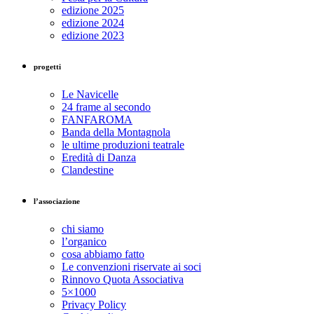
edizione 2025
edizione 2024
edizione 2023
progetti
Le Navicelle
24 frame al secondo
FANFAROMA
Banda della Montagnola
le ultime produzioni teatrale
Eredità di Danza
Clandestine
l’associazione
chi siamo
l’organico
cosa abbiamo fatto
Le convenzioni riservate ai soci
Rinnovo Quota Associativa
5×1000
Privacy Policy