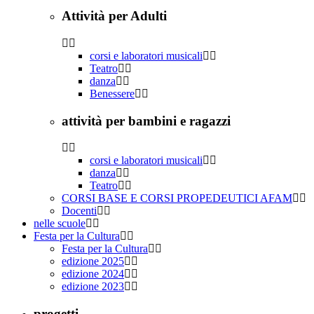
Attività per Adulti
corsi e laboratori musicali
Teatro
danza
Benessere
attività per bambini e ragazzi
corsi e laboratori musicali
danza
Teatro
CORSI BASE E CORSI PROPEDEUTICI AFAM
Docenti
nelle scuole
Festa per la Cultura
Festa per la Cultura
edizione 2025
edizione 2024
edizione 2023
progetti