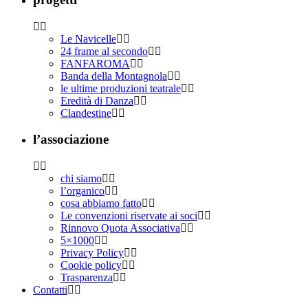
Le Navicelle
24 frame al secondo
FANFAROMA
Banda della Montagnola
le ultime produzioni teatrale
Eredità di Danza
Clandestine
l’associazione
chi siamo
l’organico
cosa abbiamo fatto
Le convenzioni riservate ai soci
Rinnovo Quota Associativa
5×1000
Privacy Policy
Cookie policy
Trasparenza
Contatti