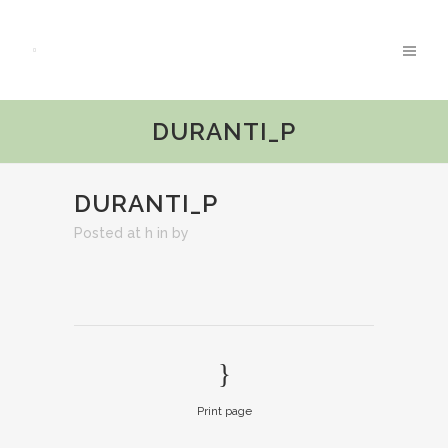
DURANTI_P
DURANTI_P
Posted at h
in
by
Print page