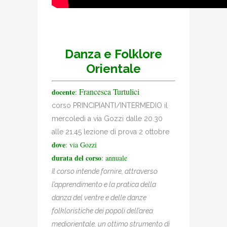
Danza e Folklore
Orientale
Francesca Turtulici
docente
:
corso PRINCIPIANTI/INTERMEDIO il
mercoledì a via Gozzi dalle 20.30
alle 21.45 lezione di prova 2 ottobre
dove
: via Gozzi
durata del corso
: annuale
Il corso intende fornire, attraverso
l’apprendimento e la pratica della
danza del ventre e delle danze
folkloristiche dei popoli dell’area
mediorientale, un ottimo strumento di