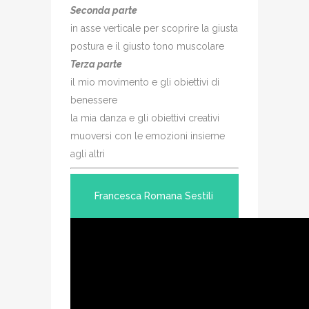
Seconda parte
in asse verticale per scoprire la giusta
postura e il giusto tono muscolare
Terza parte
il mio movimento e gli obiettivi di
benessere
la mia danza e gli obiettivi creativi
muoversi con le emozioni insieme
agli altri
Francesca Romana Sestili