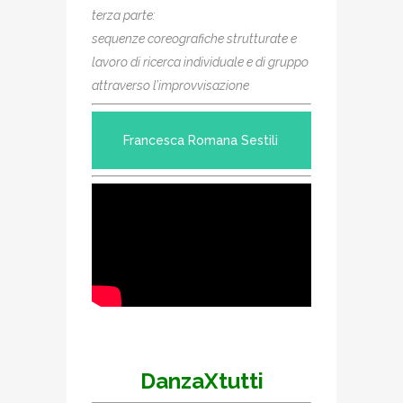
terza parte:
sequenze coreografiche strutturate e
lavoro di ricerca individuale e di gruppo
attraverso l’improvvisazione
Francesca Romana Sestili
DanzaXtutti