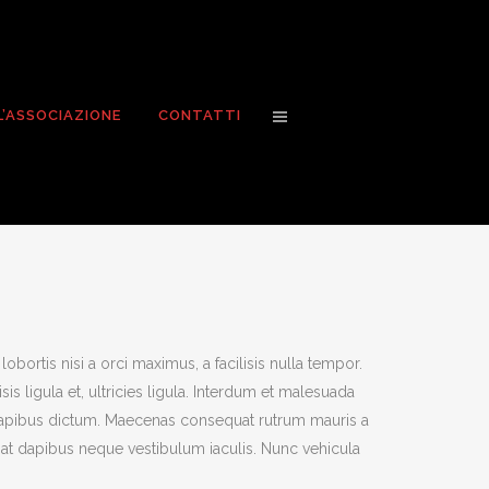
L’ASSOCIAZIONE
CONTATTI
bortis nisi a orci maximus, a facilisis nulla tempor.
 ligula et, ultricies ligula. Interdum et malesuada
 dapibus dictum. Maecenas consequat rutrum mauris a
pat dapibus neque vestibulum iaculis. Nunc vehicula