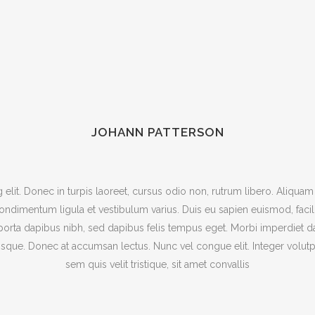
JOHANN PATTERSON
lit. Donec in turpis laoreet, cursus odio non, rutrum libero. Aliquam lo
dimentum ligula et vestibulum varius. Duis eu sapien euismod, facilisis
 porta dapibus nibh, sed dapibus felis tempus eget. Morbi imperdiet
erisque. Donec at accumsan lectus. Nunc vel congue elit. Integer volut
sem quis velit tristique, sit amet convallis