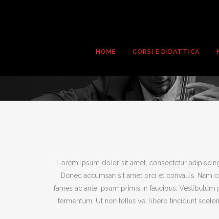
HOME
CORSI E DIDATTICA
Lorem ipsum dolor sit amet, consectetur adipiscing e
Donec accumsan sit amet orci et convallis. Nam con
fames ac ante ipsum primis in faucibus. Vestibulum
fermentum. Ut non tellus vel libero tincidunt scel