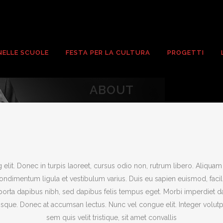
NELLE SCUOLE
FESTA PER LA CULTURA
PROGETTI
ABOUT
lit. Donec in turpis laoreet, cursus odio non, rutrum libero. Aliquam lo
dimentum ligula et vestibulum varius. Duis eu sapien euismod, facilisis
 porta dapibus nibh, sed dapibus felis tempus eget. Morbi imperdiet
erisque. Donec at accumsan lectus. Nunc vel congue elit. Integer volut
sem quis velit tristique, sit amet convallis